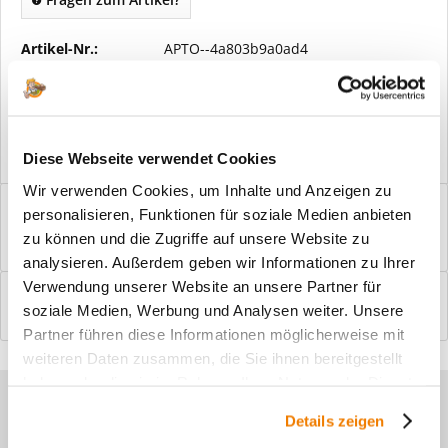
Artikel-Nr.:
APTO--4a803b9a0ad4
Vorteile
Kostenloser Versand ab € 2000,- Bestellwert
Versand mit eigener Spedition
Diese Webseite verwendet Cookies
Wir verwenden Cookies, um Inhalte und Anzeigen zu
Beschreibung
personalisieren, Funktionen für soziale Medien anbieten
Windfangelemente online am Bildschirm konfigurieren und
zu können und die Zugriffe auf unsere Website zu
einbaufertig bestellen. In wenigen...
mehr
analysieren. Außerdem geben wir Informationen zu Ihrer
Verwendung unserer Website an unsere Partner für
Bewertungen
0
soziale Medien, Werbung und Analysen weiter. Unsere
Bewertungen lesen, schreiben und diskutieren...
mehr
Partner führen diese Informationen möglicherweise mit
weiteren Daten zusammen, die Sie ihnen bereitgestellt
haben oder die sie im Rahmen Ihrer Nutzung der Dienste
Sie haben Fragen zu unseren
gesammelt haben.
Details zeigen
Produkten?