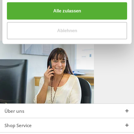
Sprechen Sie uns an, unter:
Wir beraten Sie gerne:
Alle zulassen
Mo - Do, 09:00 - 16:00 Uhr
+49 (0)4244 965 34 04
und Fr, 09:00 - 13:00 Uhr
Ablehnen
vertrieb@topdoors.de
Über uns
Shop Service