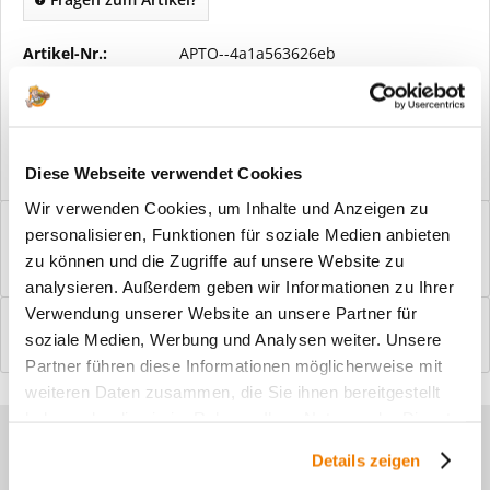
Artikel-Nr.:
APTO--4a1a563626eb
Vorteile
Kostenloser Versand ab € 2000,- Bestellwert
Versand mit eigener Spedition
Diese Webseite verwendet Cookies
Wir verwenden Cookies, um Inhalte und Anzeigen zu
Beschreibung
personalisieren, Funktionen für soziale Medien anbieten
Windfangelemente online am Bildschirm konfigurieren und
zu können und die Zugriffe auf unsere Website zu
einbaufertig bestellen. In wenigen...
mehr
analysieren. Außerdem geben wir Informationen zu Ihrer
Verwendung unserer Website an unsere Partner für
Bewertungen
0
soziale Medien, Werbung und Analysen weiter. Unsere
Bewertungen lesen, schreiben und diskutieren...
mehr
Partner führen diese Informationen möglicherweise mit
weiteren Daten zusammen, die Sie ihnen bereitgestellt
haben oder die sie im Rahmen Ihrer Nutzung der Dienste
Sie haben Fragen zu unseren
gesammelt haben.
Details zeigen
Produkten?