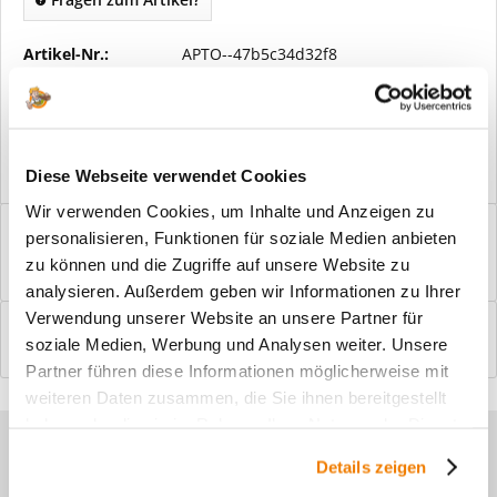
Artikel-Nr.:
APTO--47b5c34d32f8
Vorteile
Kostenloser Versand ab € 2000,- Bestellwert
Versand mit eigener Spedition
Diese Webseite verwendet Cookies
Wir verwenden Cookies, um Inhalte und Anzeigen zu
Beschreibung
personalisieren, Funktionen für soziale Medien anbieten
Windfangelemente online am Bildschirm konfigurieren und
zu können und die Zugriffe auf unsere Website zu
einbaufertig bestellen. In wenigen...
mehr
analysieren. Außerdem geben wir Informationen zu Ihrer
Verwendung unserer Website an unsere Partner für
Bewertungen
0
soziale Medien, Werbung und Analysen weiter. Unsere
Bewertungen lesen, schreiben und diskutieren...
mehr
Partner führen diese Informationen möglicherweise mit
weiteren Daten zusammen, die Sie ihnen bereitgestellt
haben oder die sie im Rahmen Ihrer Nutzung der Dienste
Sie haben Fragen zu unseren
gesammelt haben.
Details zeigen
Produkten?