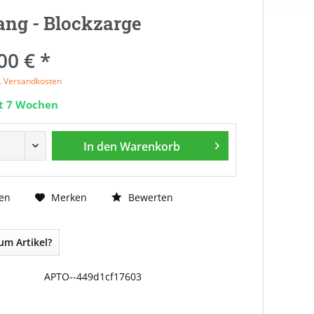
ng - Blockzarge
00 € *
l. Versandkosten
it 7 Wochen
In den
Warenkorb
Bewerten
en
Merken
um Artikel?
APTO--449d1cf17603