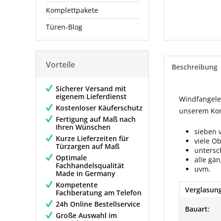
Komplettpakete
Türen-Blog
Vorteile
Beschreibung
Sicherer Versand mit
eigenem Lieferdienst
Windfangelem
Kostenloser Käuferschutz
unserem Konf
Fertigung auf Maß nach
Ihren Wünschen
sieben 
Kurze Lieferzeiten für
viele O
Türzargen auf Maß
untersc
Optimale
alle gä
Fachhandelsqualität
uvm.
Made in Germany
Kompetente
Verglasung
Fachberatung am Telefon
24h Online Bestellservice
Bauart:
Große Auswahl im