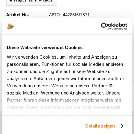
Artikel-Nr.:
APTO--44288f6f7371
Vorteile
Kostenloser Versand ab € 2000,- Bestellwert
Versand mit eigener Spedition
Diese Webseite verwendet Cookies
Wir verwenden Cookies, um Inhalte und Anzeigen zu
Beschreibung
personalisieren, Funktionen für soziale Medien anbieten
Windfangelemente online am Bildschirm konfigurieren und
zu können und die Zugriffe auf unsere Website zu
einbaufertig bestellen. In wenigen...
mehr
analysieren. Außerdem geben wir Informationen zu Ihrer
Verwendung unserer Website an unsere Partner für
Bewertungen
0
soziale Medien, Werbung und Analysen weiter. Unsere
Bewertungen lesen, schreiben und diskutieren...
mehr
Partner führen diese Informationen möglicherweise mit
weiteren Daten zusammen, die Sie ihnen bereitgestellt
haben oder die sie im Rahmen Ihrer Nutzung der Dienste
Sie haben Fragen zu unseren
gesammelt haben.
Details zeigen
Produkten?