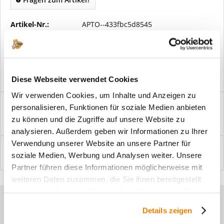
Artikel-Nr.:
APTO--433fbc5d8545
Vorteile
Kostenloser Versand ab € 2000,- Bestellwert
Versand mit eigener Spedition
Diese Webseite verwendet Cookies
Wir verwenden Cookies, um Inhalte und Anzeigen zu
Beschreibung
personalisieren, Funktionen für soziale Medien anbieten
Windfangelemente online am Bildschirm konfigurieren und
zu können und die Zugriffe auf unsere Website zu
einbaufertig bestellen. In wenigen...
mehr
analysieren. Außerdem geben wir Informationen zu Ihrer
Verwendung unserer Website an unsere Partner für
Bewertungen
0
soziale Medien, Werbung und Analysen weiter. Unsere
Bewertungen lesen, schreiben und diskutieren...
mehr
Partner führen diese Informationen möglicherweise mit
weiteren Daten zusammen, die Sie ihnen bereitgestellt
haben oder die sie im Rahmen Ihrer Nutzung der Dienste
Sie haben Fragen zu unseren
gesammelt haben.
Details zeigen
Produkten?