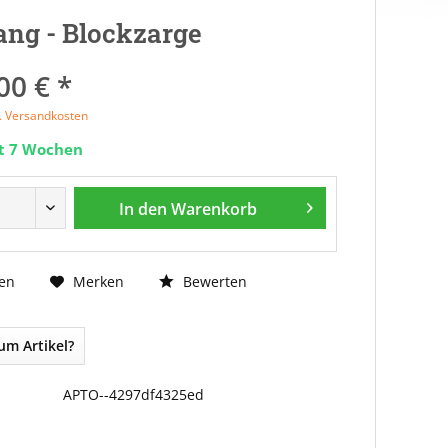
ng - Blockzarge
00 € *
l. Versandkosten
it 7 Wochen
In den
Warenkorb
Bewerten
en
Merken
um Artikel?
APTO--4297df4325ed