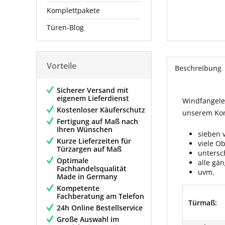
Komplettpakete
Türen-Blog
Vorteile
Beschreibung
Sicherer Versand mit
eigenem Lieferdienst
Windfangelem
Kostenloser Käuferschutz
unserem Konf
Fertigung auf Maß nach
Ihren Wünschen
sieben 
Kurze Lieferzeiten für
viele O
Türzargen auf Maß
untersc
Optimale
alle gä
Fachhandelsqualität
uvm.
Made in Germany
Kompetente
Fachberatung am Telefon
Türmaß:
24h Online Bestellservice
Große Auswahl im