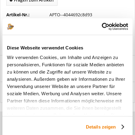
Artikel-Nr.:
APTO--4044692c8d93
Vorteile
Kostenloser Versand ab € 2000,- Bestellwert
Versand mit eigener Spedition
Diese Webseite verwendet Cookies
Wir verwenden Cookies, um Inhalte und Anzeigen zu
Beschreibung
personalisieren, Funktionen für soziale Medien anbieten
Windfangelemente online am Bildschirm konfigurieren und
zu können und die Zugriffe auf unsere Website zu
einbaufertig bestellen. In wenigen...
mehr
analysieren. Außerdem geben wir Informationen zu Ihrer
Verwendung unserer Website an unsere Partner für
Bewertungen
0
soziale Medien, Werbung und Analysen weiter. Unsere
Bewertungen lesen, schreiben und diskutieren...
mehr
Partner führen diese Informationen möglicherweise mit
weiteren Daten zusammen, die Sie ihnen bereitgestellt
haben oder die sie im Rahmen Ihrer Nutzung der Dienste
Sie haben Fragen zu unseren
gesammelt haben.
Details zeigen
Produkten?