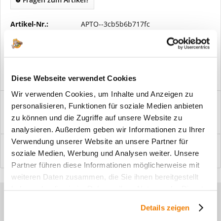
Artikel-Nr.:
APTO--3cb5b6b717fc
Vorteile
Kostenloser Versand ab € 2000,- Bestellwert
Versand mit eigener Spedition
Diese Webseite verwendet Cookies
Wir verwenden Cookies, um Inhalte und Anzeigen zu
Beschreibung
personalisieren, Funktionen für soziale Medien anbieten
Windfangelemente online am Bildschirm konfigurieren und
zu können und die Zugriffe auf unsere Website zu
einbaufertig bestellen. In wenigen...
mehr
analysieren. Außerdem geben wir Informationen zu Ihrer
Verwendung unserer Website an unsere Partner für
Bewertungen
0
soziale Medien, Werbung und Analysen weiter. Unsere
Bewertungen lesen, schreiben und diskutieren...
mehr
Partner führen diese Informationen möglicherweise mit
weiteren Daten zusammen, die Sie ihnen bereitgestellt
haben oder die sie im Rahmen Ihrer Nutzung der Dienste
Sie haben Fragen zu unseren
gesammelt haben.
Details zeigen
Produkten?