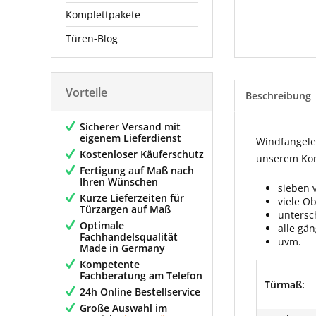
Komplettpakete
Türen-Blog
Vorteile
Beschreibung
Sicherer Versand mit
eigenem Lieferdienst
Windfangelem
Kostenloser Käuferschutz
unserem Konf
Fertigung auf Maß nach
Ihren Wünschen
sieben 
Kurze Lieferzeiten für
viele O
Türzargen auf Maß
untersc
Optimale
alle gä
Fachhandelsqualität
uvm.
Made in Germany
Kompetente
Fachberatung am Telefon
Türmaß:
24h Online Bestellservice
Große Auswahl im