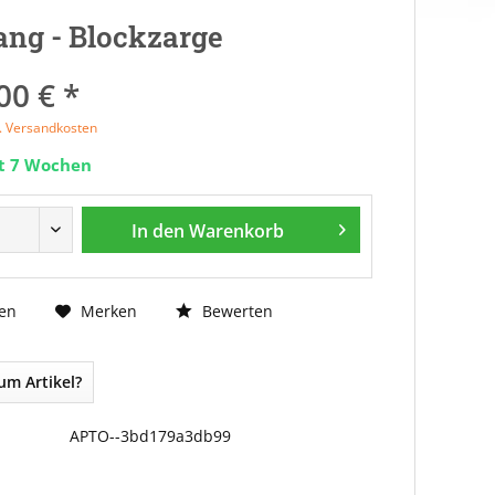
ng - Blockzarge
00 € *
l. Versandkosten
it 7 Wochen
In den
Warenkorb
Bewerten
en
Merken
um Artikel?
APTO--3bd179a3db99