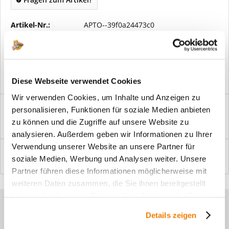
Artikel-Nr.:
APTO--39f0a24473c0
Vorteile
Kostenloser Versand ab € 2000,- Bestellwert
Versand mit eigener Spedition
Diese Webseite verwendet Cookies
Wir verwenden Cookies, um Inhalte und Anzeigen zu
Beschreibung
personalisieren, Funktionen für soziale Medien anbieten
Windfangelemente online am Bildschirm konfigurieren und
zu können und die Zugriffe auf unsere Website zu
einbaufertig bestellen. In wenigen...
mehr
analysieren. Außerdem geben wir Informationen zu Ihrer
Verwendung unserer Website an unsere Partner für
Bewertungen
0
soziale Medien, Werbung und Analysen weiter. Unsere
Bewertungen lesen, schreiben und diskutieren...
mehr
Partner führen diese Informationen möglicherweise mit
weiteren Daten zusammen, die Sie ihnen bereitgestellt
haben oder die sie im Rahmen Ihrer Nutzung der Dienste
Sie haben Fragen zu unseren
gesammelt haben.
Details zeigen
Produkten?