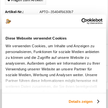
Artikel-Nr.:
APTO--35404f6630b7
Vorteile
Kostenloser Versand ab € 2000,- Bestellwert
Versand mit eigener Spedition
Diese Webseite verwendet Cookies
Wir verwenden Cookies, um Inhalte und Anzeigen zu
Beschreibung
personalisieren, Funktionen für soziale Medien anbieten
Windfangelemente online am Bildschirm konfigurieren und
zu können und die Zugriffe auf unsere Website zu
einbaufertig bestellen. In wenigen...
mehr
analysieren. Außerdem geben wir Informationen zu Ihrer
Verwendung unserer Website an unsere Partner für
Bewertungen
0
soziale Medien, Werbung und Analysen weiter. Unsere
Bewertungen lesen, schreiben und diskutieren...
mehr
Partner führen diese Informationen möglicherweise mit
weiteren Daten zusammen, die Sie ihnen bereitgestellt
haben oder die sie im Rahmen Ihrer Nutzung der Dienste
Sie haben Fragen zu unseren
gesammelt haben.
Details zeigen
Produkten?