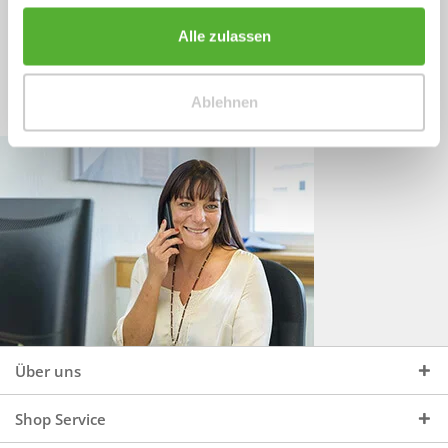
Sprechen Sie uns an, unter:
Wir beraten Sie gerne:
Alle zulassen
Mo - Do, 09:00 - 16:00 Uhr
+49 (0)4244 965 34 04
und Fr, 09:00 - 13:00 Uhr
Ablehnen
vertrieb@topdoors.de
Über uns
Shop Service