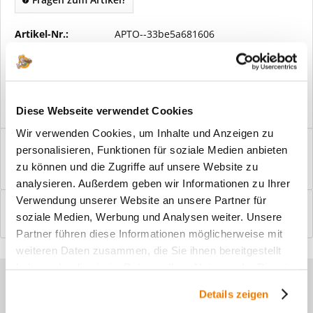
Artikel-Nr.:
APTO--33be5a681606
Vorteile
Kostenloser Versand ab € 2000,- Bestellwert
Versand mit eigener Spedition
Diese Webseite verwendet Cookies
Wir verwenden Cookies, um Inhalte und Anzeigen zu
Beschreibung
personalisieren, Funktionen für soziale Medien anbieten
Windfangelemente online am Bildschirm konfigurieren und
zu können und die Zugriffe auf unsere Website zu
einbaufertig bestellen. In wenigen...
mehr
analysieren. Außerdem geben wir Informationen zu Ihrer
Verwendung unserer Website an unsere Partner für
Bewertungen
0
soziale Medien, Werbung und Analysen weiter. Unsere
Bewertungen lesen, schreiben und diskutieren...
mehr
Partner führen diese Informationen möglicherweise mit
weiteren Daten zusammen, die Sie ihnen bereitgestellt
haben oder die sie im Rahmen Ihrer Nutzung der Dienste
Sie haben Fragen zu unseren
gesammelt haben.
Details zeigen
Produkten?