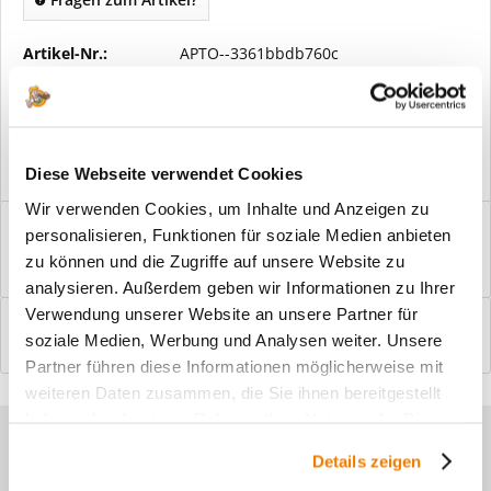
Artikel-Nr.:
APTO--3361bbdb760c
Vorteile
Kostenloser Versand ab € 2000,- Bestellwert
Versand mit eigener Spedition
Diese Webseite verwendet Cookies
Wir verwenden Cookies, um Inhalte und Anzeigen zu
Beschreibung
personalisieren, Funktionen für soziale Medien anbieten
Windfangelemente online am Bildschirm konfigurieren und
zu können und die Zugriffe auf unsere Website zu
einbaufertig bestellen. In wenigen...
mehr
analysieren. Außerdem geben wir Informationen zu Ihrer
Verwendung unserer Website an unsere Partner für
Bewertungen
0
soziale Medien, Werbung und Analysen weiter. Unsere
Bewertungen lesen, schreiben und diskutieren...
mehr
Partner führen diese Informationen möglicherweise mit
weiteren Daten zusammen, die Sie ihnen bereitgestellt
haben oder die sie im Rahmen Ihrer Nutzung der Dienste
Sie haben Fragen zu unseren
gesammelt haben.
Details zeigen
Produkten?