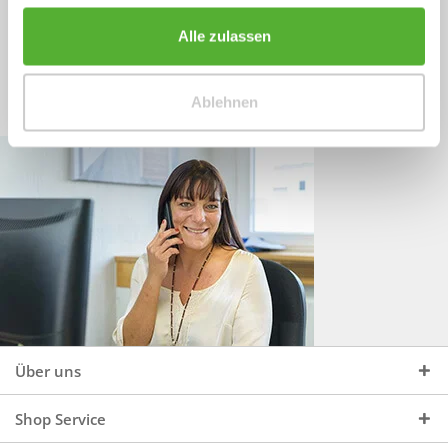
Sprechen Sie uns an, unter:
Wir beraten Sie gerne:
Alle zulassen
Mo - Do, 09:00 - 16:00 Uhr
+49 (0)4244 965 34 04
und Fr, 09:00 - 13:00 Uhr
Ablehnen
vertrieb@topdoors.de
Über uns
Shop Service