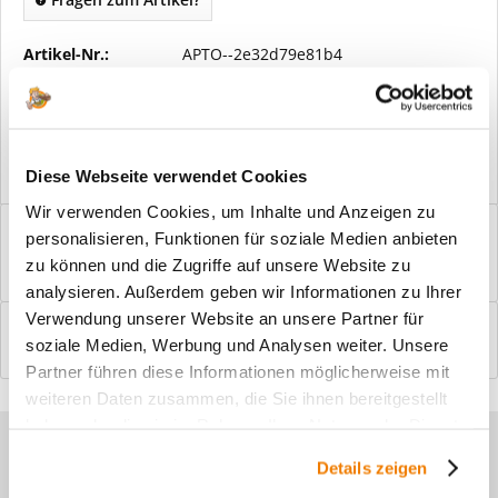
Artikel-Nr.:
APTO--2e32d79e81b4
Vorteile
Kostenloser Versand ab € 2000,- Bestellwert
Versand mit eigener Spedition
Diese Webseite verwendet Cookies
Wir verwenden Cookies, um Inhalte und Anzeigen zu
Beschreibung
personalisieren, Funktionen für soziale Medien anbieten
Windfangelemente online am Bildschirm konfigurieren und
zu können und die Zugriffe auf unsere Website zu
einbaufertig bestellen. In wenigen...
mehr
analysieren. Außerdem geben wir Informationen zu Ihrer
Verwendung unserer Website an unsere Partner für
Bewertungen
0
soziale Medien, Werbung und Analysen weiter. Unsere
Bewertungen lesen, schreiben und diskutieren...
mehr
Partner führen diese Informationen möglicherweise mit
weiteren Daten zusammen, die Sie ihnen bereitgestellt
haben oder die sie im Rahmen Ihrer Nutzung der Dienste
Sie haben Fragen zu unseren
gesammelt haben.
Details zeigen
Produkten?