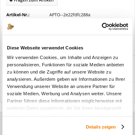
Artikel-Nr.:
APTO--2e22fdfc288a
Vorteile
Kostenloser Versand ab € 2000,- Bestellwert
Versand mit eigener Spedition
Diese Webseite verwendet Cookies
Wir verwenden Cookies, um Inhalte und Anzeigen zu
Beschreibung
personalisieren, Funktionen für soziale Medien anbieten
Windfangelemente online am Bildschirm konfigurieren und
zu können und die Zugriffe auf unsere Website zu
einbaufertig bestellen. In wenigen...
mehr
analysieren. Außerdem geben wir Informationen zu Ihrer
Verwendung unserer Website an unsere Partner für
Bewertungen
0
soziale Medien, Werbung und Analysen weiter. Unsere
Bewertungen lesen, schreiben und diskutieren...
mehr
Partner führen diese Informationen möglicherweise mit
weiteren Daten zusammen, die Sie ihnen bereitgestellt
haben oder die sie im Rahmen Ihrer Nutzung der Dienste
Sie haben Fragen zu unseren
gesammelt haben.
Details zeigen
Produkten?