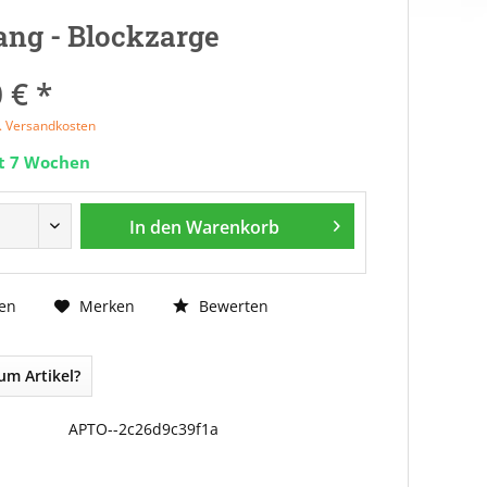
ng - Blockzarge
 € *
l. Versandkosten
it 7 Wochen
In den
Warenkorb
Bewerten
en
Merken
um Artikel?
APTO--2c26d9c39f1a