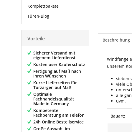
Komplettpakete
Türen-Blog
Vorteile
Beschreibung
Sicherer Versand mit
eigenem Lieferdienst
Windfangelem
Kostenloser Käuferschutz
unserem Konf
Fertigung auf Maß nach
Ihren Wünschen
sieben 
Kurze Lieferzeiten für
viele O
Türzargen auf Maß
untersc
Optimale
alle gä
Fachhandelsqualität
uvm.
Made in Germany
Kompetente
Fachberatung am Telefon
Bauart:
24h Online Bestellservice
Große Auswahl im