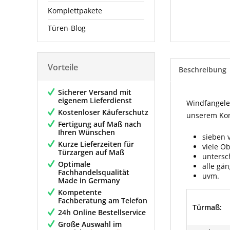
Komplettpakete
Türen-Blog
Vorteile
Beschreibung
Sicherer Versand mit
eigenem Lieferdienst
Windfangelem
Kostenloser Käuferschutz
unserem Konf
Fertigung auf Maß nach
Ihren Wünschen
sieben 
Kurze Lieferzeiten für
viele O
Türzargen auf Maß
untersc
Optimale
alle gä
Fachhandelsqualität
uvm.
Made in Germany
Kompetente
Fachberatung am Telefon
Türmaß:
24h Online Bestellservice
Große Auswahl im