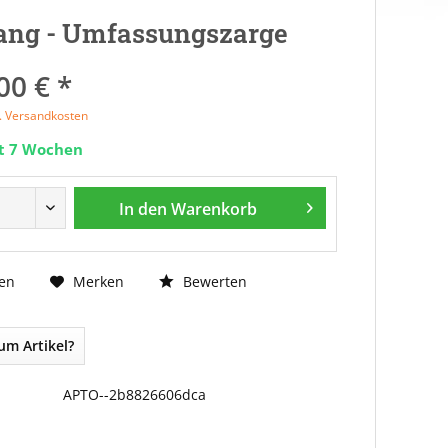
ang - Umfassungszarge
00 € *
l. Versandkosten
it 7 Wochen
In den
Warenkorb
Bewerten
en
Merken
um Artikel?
APTO--2b8826606dca