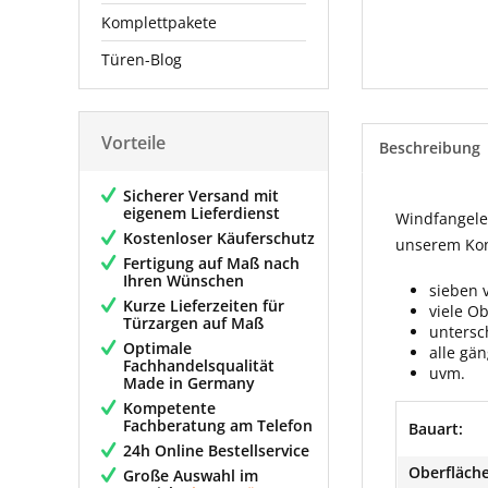
Komplettpakete
Türen-Blog
Vorteile
Beschreibung
Sicherer Versand mit
eigenem Lieferdienst
Windfangelem
Kostenloser Käuferschutz
unserem Konf
Fertigung auf Maß nach
Ihren Wünschen
sieben 
Kurze Lieferzeiten für
viele O
Türzargen auf Maß
untersc
Optimale
alle gä
Fachhandelsqualität
uvm.
Made in Germany
Kompetente
Fachberatung am Telefon
Bauart:
24h Online Bestellservice
Oberfläche
Große Auswahl im