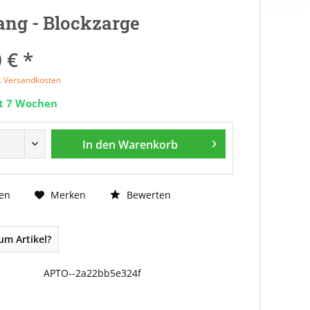
ng - Blockzarge
 € *
l. Versandkosten
it 7 Wochen
In den
Warenkorb
Bewerten
en
Merken
um Artikel?
APTO--2a22bb5e324f