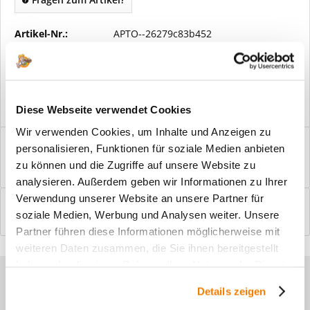
Artikel-Nr.:
APTO--26279c83b452
Vorteile
Kostenloser Versand ab € 2000,- Bestellwert
Versand mit eigener Spedition
Diese Webseite verwendet Cookies
Wir verwenden Cookies, um Inhalte und Anzeigen zu
Beschreibung
personalisieren, Funktionen für soziale Medien anbieten
Windfangelemente online am Bildschirm konfigurieren und
zu können und die Zugriffe auf unsere Website zu
einbaufertig bestellen. In wenigen...
mehr
analysieren. Außerdem geben wir Informationen zu Ihrer
Verwendung unserer Website an unsere Partner für
Bewertungen
0
soziale Medien, Werbung und Analysen weiter. Unsere
Bewertungen lesen, schreiben und diskutieren...
mehr
Partner führen diese Informationen möglicherweise mit
weiteren Daten zusammen, die Sie ihnen bereitgestellt
haben oder die sie im Rahmen Ihrer Nutzung der Dienste
Sie haben Fragen zu unseren
gesammelt haben.
Details zeigen
Produkten?