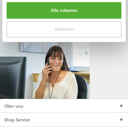
Sprechen Sie uns an, unter:
Wir beraten Sie gerne:
Alle zulassen
Mo - Do, 09:00 - 16:00 Uhr
+49 (0)4244 965 34 04
und Fr, 09:00 - 13:00 Uhr
Ablehnen
vertrieb@topdoors.de
Über uns
Shop Service