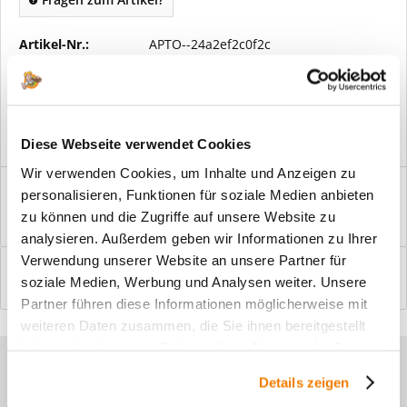
Artikel-Nr.:
APTO--24a2ef2c0f2c
Vorteile
Kostenloser Versand ab € 2000,- Bestellwert
Versand mit eigener Spedition
Diese Webseite verwendet Cookies
Wir verwenden Cookies, um Inhalte und Anzeigen zu
Beschreibung
personalisieren, Funktionen für soziale Medien anbieten
Windfangelemente online am Bildschirm konfigurieren und
zu können und die Zugriffe auf unsere Website zu
einbaufertig bestellen. In wenigen...
mehr
analysieren. Außerdem geben wir Informationen zu Ihrer
Verwendung unserer Website an unsere Partner für
Bewertungen
0
soziale Medien, Werbung und Analysen weiter. Unsere
Bewertungen lesen, schreiben und diskutieren...
mehr
Partner führen diese Informationen möglicherweise mit
weiteren Daten zusammen, die Sie ihnen bereitgestellt
haben oder die sie im Rahmen Ihrer Nutzung der Dienste
Sie haben Fragen zu unseren
gesammelt haben.
Details zeigen
Produkten?