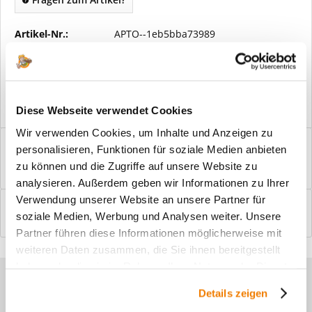
Artikel-Nr.:
APTO--1eb5bba73989
Vorteile
Kostenloser Versand ab € 2000,- Bestellwert
Versand mit eigener Spedition
Diese Webseite verwendet Cookies
Wir verwenden Cookies, um Inhalte und Anzeigen zu
Beschreibung
personalisieren, Funktionen für soziale Medien anbieten
Windfangelemente online am Bildschirm konfigurieren und
zu können und die Zugriffe auf unsere Website zu
einbaufertig bestellen. In wenigen...
mehr
analysieren. Außerdem geben wir Informationen zu Ihrer
Verwendung unserer Website an unsere Partner für
Bewertungen
0
soziale Medien, Werbung und Analysen weiter. Unsere
Bewertungen lesen, schreiben und diskutieren...
mehr
Partner führen diese Informationen möglicherweise mit
weiteren Daten zusammen, die Sie ihnen bereitgestellt
haben oder die sie im Rahmen Ihrer Nutzung der Dienste
Sie haben Fragen zu unseren
gesammelt haben.
Details zeigen
Produkten?