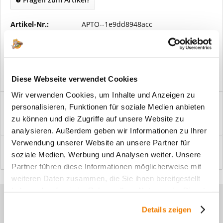
Artikel-Nr.:
APTO--1e9dd8948acc
Vorteile
Kostenloser Versand ab € 2000,- Bestellwert
Versand mit eigener Spedition
Diese Webseite verwendet Cookies
Wir verwenden Cookies, um Inhalte und Anzeigen zu
Beschreibung
personalisieren, Funktionen für soziale Medien anbieten
Windfangelemente online am Bildschirm konfigurieren und
zu können und die Zugriffe auf unsere Website zu
einbaufertig bestellen. In wenigen...
mehr
analysieren. Außerdem geben wir Informationen zu Ihrer
Verwendung unserer Website an unsere Partner für
Bewertungen
0
soziale Medien, Werbung und Analysen weiter. Unsere
Bewertungen lesen, schreiben und diskutieren...
mehr
Partner führen diese Informationen möglicherweise mit
weiteren Daten zusammen, die Sie ihnen bereitgestellt
haben oder die sie im Rahmen Ihrer Nutzung der Dienste
Sie haben Fragen zu unseren
gesammelt haben.
Details zeigen
Produkten?