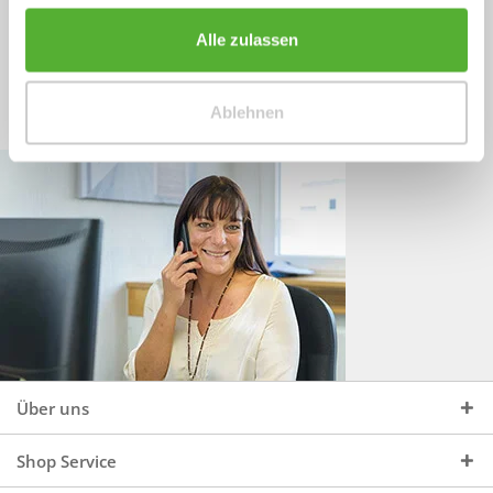
Sprechen Sie uns an, unter:
Wir beraten Sie gerne:
Alle zulassen
Mo - Do, 09:00 - 16:00 Uhr
+49 (0)4244 965 34 04
und Fr, 09:00 - 13:00 Uhr
Ablehnen
vertrieb@topdoors.de
Über uns
Shop Service