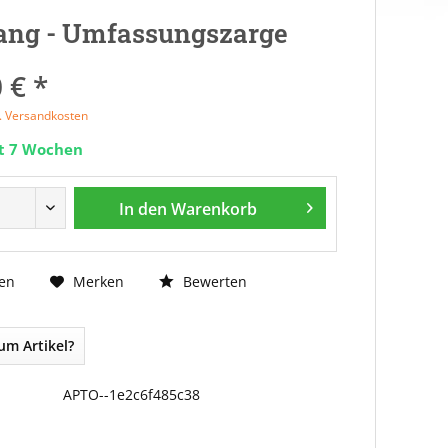
ang - Umfassungszarge
 € *
l. Versandkosten
it 7 Wochen
In den
Warenkorb
Bewerten
en
Merken
um Artikel?
APTO--1e2c6f485c38