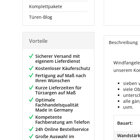
Komplettpakete
Türen-Blog
Vorteile
Beschreibung
Sicherer Versand mit
eigenem Lieferdienst
Windfangelem
Kostenloser Käuferschutz
unserem Konf
Fertigung auf Maß nach
Ihren Wünschen
sieben 
Kurze Lieferzeiten für
viele O
Türzargen auf Maß
untersc
Optimale
alle gä
Fachhandelsqualität
uvm.
Made in Germany
Kompetente
Fachberatung am Telefon
Bauart:
24h Online Bestellservice
Wandstärk
Große Auswahl im