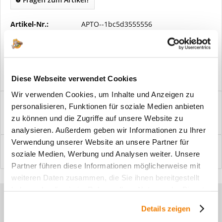
Artikel-Nr.:
APTO--1bc5d3555556
Vorteile
Kostenloser Versand ab € 2000,- Bestellwert
Versand mit eigener Spedition
Diese Webseite verwendet Cookies
Wir verwenden Cookies, um Inhalte und Anzeigen zu
Beschreibung
personalisieren, Funktionen für soziale Medien anbieten
Windfangelemente online am Bildschirm konfigurieren und
zu können und die Zugriffe auf unsere Website zu
einbaufertig bestellen. In wenigen...
mehr
analysieren. Außerdem geben wir Informationen zu Ihrer
Verwendung unserer Website an unsere Partner für
Bewertungen
0
soziale Medien, Werbung und Analysen weiter. Unsere
Bewertungen lesen, schreiben und diskutieren...
mehr
Partner führen diese Informationen möglicherweise mit
weiteren Daten zusammen, die Sie ihnen bereitgestellt
haben oder die sie im Rahmen Ihrer Nutzung der Dienste
Sie haben Fragen zu unseren
gesammelt haben.
Details zeigen
Produkten?