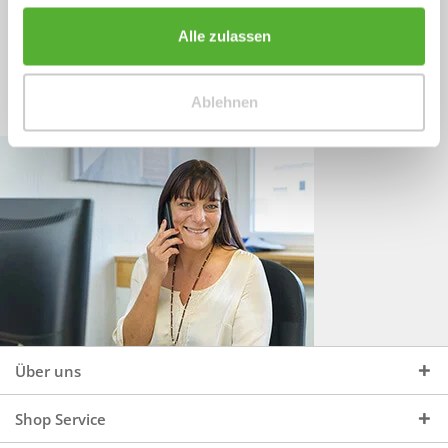
Sprechen Sie uns an, unter:
Wir beraten Sie gerne:
Alle zulassen
Mo - Do, 09:00 - 16:00 Uhr
+49 (0)4244 965 34 04
und Fr, 09:00 - 13:00 Uhr
Ablehnen
vertrieb@topdoors.de
Über uns
Shop Service