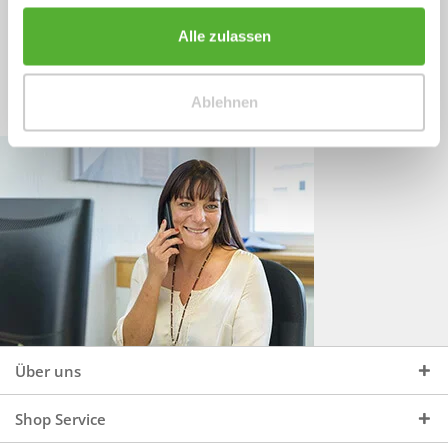
Sprechen Sie uns an, unter:
Wir beraten Sie gerne:
Alle zulassen
Mo - Do, 09:00 - 16:00 Uhr
+49 (0)4244 965 34 04
und Fr, 09:00 - 13:00 Uhr
Ablehnen
vertrieb@topdoors.de
Über uns
Shop Service