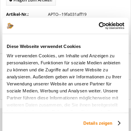
Artikel-Nr.:
APTO--19fa031aff19
Vorteile
Kostenloser Versand ab € 2000,- Bestellwert
Versand mit eigener Spedition
Diese Webseite verwendet Cookies
Wir verwenden Cookies, um Inhalte und Anzeigen zu
Beschreibung
personalisieren, Funktionen für soziale Medien anbieten
Windfangelemente online am Bildschirm konfigurieren und
zu können und die Zugriffe auf unsere Website zu
einbaufertig bestellen. In wenigen...
mehr
analysieren. Außerdem geben wir Informationen zu Ihrer
Verwendung unserer Website an unsere Partner für
Bewertungen
0
soziale Medien, Werbung und Analysen weiter. Unsere
Bewertungen lesen, schreiben und diskutieren...
mehr
Partner führen diese Informationen möglicherweise mit
weiteren Daten zusammen, die Sie ihnen bereitgestellt
haben oder die sie im Rahmen Ihrer Nutzung der Dienste
Sie haben Fragen zu unseren
gesammelt haben.
Details zeigen
Produkten?