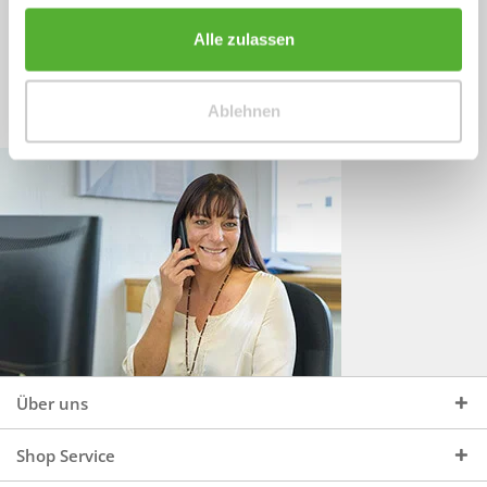
Sprechen Sie uns an, unter:
Wir beraten Sie gerne:
Alle zulassen
Mo - Do, 09:00 - 16:00 Uhr
+49 (0)4244 965 34 04
und Fr, 09:00 - 13:00 Uhr
Ablehnen
vertrieb@topdoors.de
Über uns
Shop Service