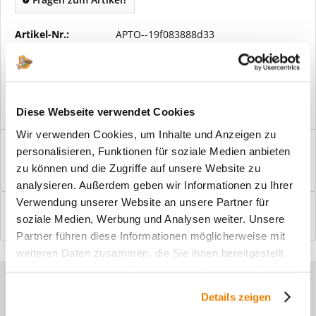
Artikel-Nr.:
APTO--19f083888d33
Vorteile
Kostenloser Versand ab € 2000,- Bestellwert
Versand mit eigener Spedition
Diese Webseite verwendet Cookies
Wir verwenden Cookies, um Inhalte und Anzeigen zu
Beschreibung
personalisieren, Funktionen für soziale Medien anbieten
Windfangelemente online am Bildschirm konfigurieren und
zu können und die Zugriffe auf unsere Website zu
einbaufertig bestellen. In wenigen...
mehr
analysieren. Außerdem geben wir Informationen zu Ihrer
Verwendung unserer Website an unsere Partner für
Bewertungen
0
soziale Medien, Werbung und Analysen weiter. Unsere
Bewertungen lesen, schreiben und diskutieren...
mehr
Partner führen diese Informationen möglicherweise mit
weiteren Daten zusammen, die Sie ihnen bereitgestellt
haben oder die sie im Rahmen Ihrer Nutzung der Dienste
Sie haben Fragen zu unseren
gesammelt haben.
Details zeigen
Produkten?