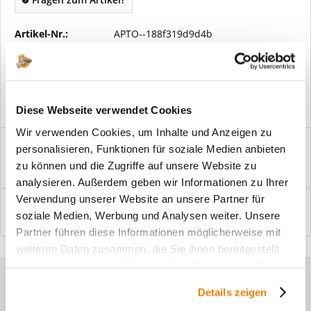
Artikel-Nr.:
APTO--188f319d9d4b
Vorteile
Kostenloser Versand ab € 2000,- Bestellwert
Versand mit eigener Spedition
Diese Webseite verwendet Cookies
Wir verwenden Cookies, um Inhalte und Anzeigen zu
Beschreibung
personalisieren, Funktionen für soziale Medien anbieten
Windfangelemente online am Bildschirm konfigurieren und
zu können und die Zugriffe auf unsere Website zu
einbaufertig bestellen. In wenigen...
mehr
analysieren. Außerdem geben wir Informationen zu Ihrer
Verwendung unserer Website an unsere Partner für
Bewertungen
0
soziale Medien, Werbung und Analysen weiter. Unsere
Bewertungen lesen, schreiben und diskutieren...
mehr
Partner führen diese Informationen möglicherweise mit
weiteren Daten zusammen, die Sie ihnen bereitgestellt
haben oder die sie im Rahmen Ihrer Nutzung der Dienste
Sie haben Fragen zu unseren
gesammelt haben.
Details zeigen
Produkten?