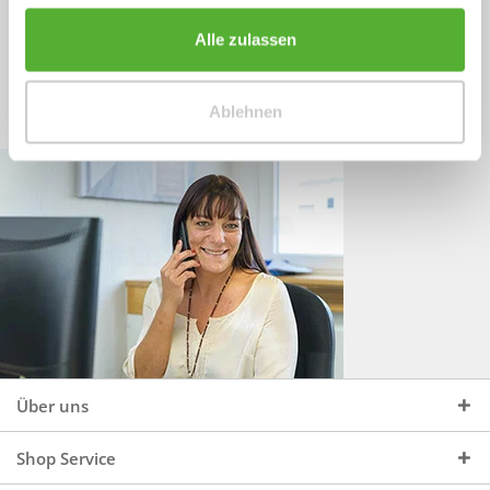
Sprechen Sie uns an, unter:
Wir beraten Sie gerne:
Alle zulassen
Mo - Do, 09:00 - 16:00 Uhr
+49 (0)4244 965 34 04
und Fr, 09:00 - 13:00 Uhr
Ablehnen
vertrieb@topdoors.de
Über uns
Shop Service