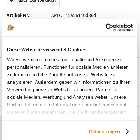
Artikel-Nr.:
APTO--15a56110d86d
Vorteile
Kostenloser Versand ab € 2000,- Bestellwert
Versand mit eigener Spedition
Diese Webseite verwendet Cookies
Wir verwenden Cookies, um Inhalte und Anzeigen zu
Beschreibung
personalisieren, Funktionen für soziale Medien anbieten
Windfangelemente online am Bildschirm konfigurieren und
zu können und die Zugriffe auf unsere Website zu
einbaufertig bestellen. In wenigen...
mehr
analysieren. Außerdem geben wir Informationen zu Ihrer
Verwendung unserer Website an unsere Partner für
Bewertungen
0
soziale Medien, Werbung und Analysen weiter. Unsere
Bewertungen lesen, schreiben und diskutieren...
mehr
Partner führen diese Informationen möglicherweise mit
weiteren Daten zusammen, die Sie ihnen bereitgestellt
haben oder die sie im Rahmen Ihrer Nutzung der Dienste
Sie haben Fragen zu unseren
gesammelt haben.
Details zeigen
Produkten?