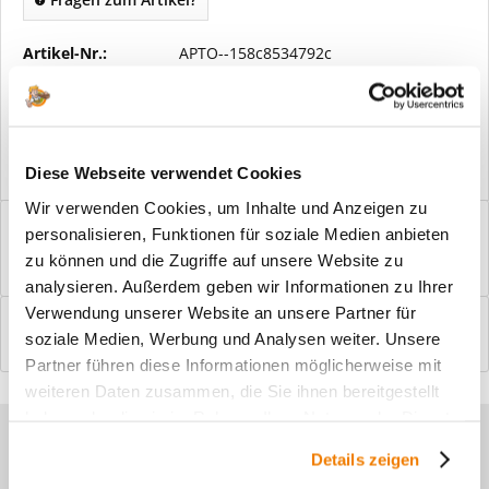
Artikel-Nr.:
APTO--158c8534792c
Vorteile
Kostenloser Versand ab € 2000,- Bestellwert
Versand mit eigener Spedition
Diese Webseite verwendet Cookies
Wir verwenden Cookies, um Inhalte und Anzeigen zu
Beschreibung
personalisieren, Funktionen für soziale Medien anbieten
Windfangelemente online am Bildschirm konfigurieren und
zu können und die Zugriffe auf unsere Website zu
einbaufertig bestellen. In wenigen...
mehr
analysieren. Außerdem geben wir Informationen zu Ihrer
Verwendung unserer Website an unsere Partner für
Bewertungen
0
soziale Medien, Werbung und Analysen weiter. Unsere
Bewertungen lesen, schreiben und diskutieren...
mehr
Partner führen diese Informationen möglicherweise mit
weiteren Daten zusammen, die Sie ihnen bereitgestellt
haben oder die sie im Rahmen Ihrer Nutzung der Dienste
Sie haben Fragen zu unseren
gesammelt haben.
Details zeigen
Produkten?