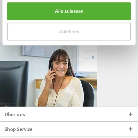
Sprechen Sie uns an, unter:
Wir beraten Sie gerne:
Alle zulassen
Mo - Do, 09:00 - 16:00 Uhr
+49 (0)4244 965 34 04
und Fr, 09:00 - 13:00 Uhr
Ablehnen
vertrieb@topdoors.de
Über uns
Shop Service