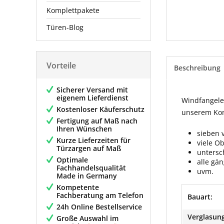
Komplettpakete
Türen-Blog
Vorteile
Beschreibung
Sicherer Versand mit
eigenem Lieferdienst
Windfangelem
Kostenloser Käuferschutz
unserem Konf
Fertigung auf Maß nach
Ihren Wünschen
sieben 
Kurze Lieferzeiten für
viele O
Türzargen auf Maß
untersc
Optimale
alle gä
Fachhandelsqualität
uvm.
Made in Germany
Kompetente
Fachberatung am Telefon
Bauart:
24h Online Bestellservice
Verglasung
Große Auswahl im