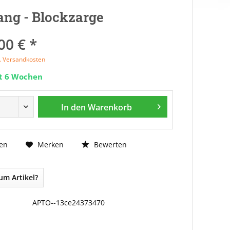
ng - Blockzarge
00 € *
l. Versandkosten
it 6 Wochen
In den
Warenkorb
Bewerten
en
Merken
um Artikel?
APTO--13ce24373470