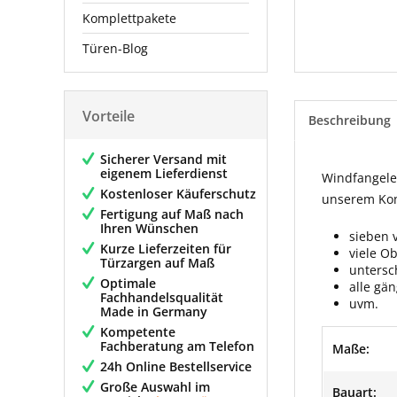
Komplettpakete
Türen-Blog
Vorteile
Beschreibung
Sicherer Versand mit
eigenem Lieferdienst
Windfangelem
Kostenloser Käuferschutz
unserem Konf
Fertigung auf Maß nach
Ihren Wünschen
sieben 
Kurze Lieferzeiten für
viele O
Türzargen auf Maß
untersc
Optimale
alle gä
Fachhandelsqualität
uvm.
Made in Germany
Kompetente
Fachberatung am Telefon
Maße:
24h Online Bestellservice
Große Auswahl im
Bauart: