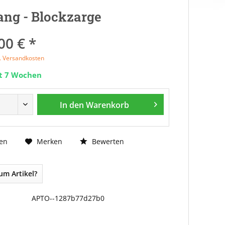
ng - Blockzarge
00 € *
l. Versandkosten
it 7 Wochen
In den
Warenkorb
Bewerten
en
Merken
um Artikel?
APTO--1287b77d27b0