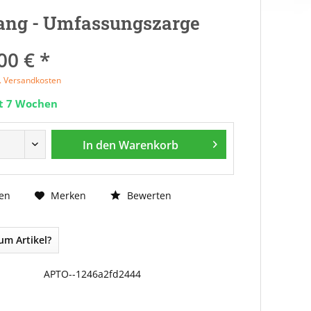
ang - Umfassungszarge
00 € *
l. Versandkosten
it 7 Wochen
In den
Warenkorb
Bewerten
en
Merken
um Artikel?
APTO--1246a2fd2444