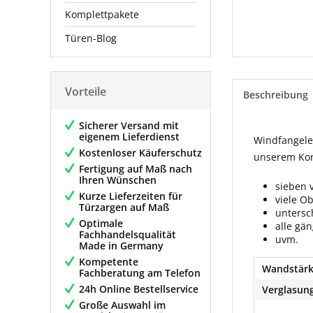
Komplettpakete
Türen-Blog
Vorteile
Beschreibung
Sicherer Versand mit
eigenem Lieferdienst
Windfangelem
Kostenloser Käuferschutz
unserem Konf
Fertigung auf Maß nach
Ihren Wünschen
sieben 
Kurze Lieferzeiten für
viele O
Türzargen auf Maß
untersc
Optimale
alle gä
Fachhandelsqualität
uvm.
Made in Germany
Kompetente
Wandstärk
Fachberatung am Telefon
24h Online Bestellservice
Verglasung
Große Auswahl im