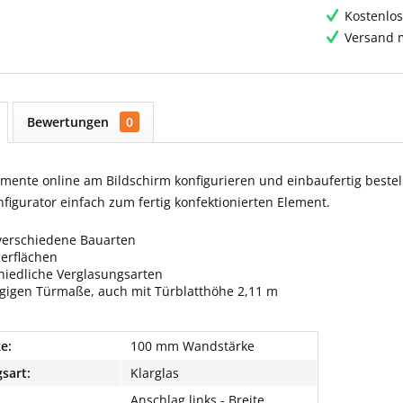
Kostenlos
Versand m
Bewertungen
0
ente online am Bildschirm konfigurieren und einbaufertig bestell
igurator einfach zum fertig konfektionierten Element.
verschiedene Bauarten
berflächen
hiedliche Verglasungsarten
ngigen Türmaße, auch mit Türblatthöhe 2,11 m
e:
100 mm Wandstärke
sart:
Klarglas
Anschlag links - Breite