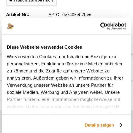
Artikel-Nr.:
APTO--0e7405eb7be6
Vorteile
Kostenloser Versand ab € 2000,- Bestellwert
Versand mit eigener Spedition
Diese Webseite verwendet Cookies
Wir verwenden Cookies, um Inhalte und Anzeigen zu
Beschreibung
personalisieren, Funktionen für soziale Medien anbieten
Windfangelemente online am Bildschirm konfigurieren und
zu können und die Zugriffe auf unsere Website zu
einbaufertig bestellen. In wenigen...
mehr
analysieren. Außerdem geben wir Informationen zu Ihrer
Verwendung unserer Website an unsere Partner für
Bewertungen
0
soziale Medien, Werbung und Analysen weiter. Unsere
Bewertungen lesen, schreiben und diskutieren...
mehr
Partner führen diese Informationen möglicherweise mit
weiteren Daten zusammen, die Sie ihnen bereitgestellt
haben oder die sie im Rahmen Ihrer Nutzung der Dienste
Sie haben Fragen zu unseren
gesammelt haben.
Details zeigen
Produkten?