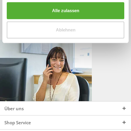
Sprechen Sie uns an, unter:
Wir beraten Sie gerne:
Alle zulassen
Mo - Do, 09:00 - 16:00 Uhr
+49 (0)4244 965 34 04
und Fr, 09:00 - 13:00 Uhr
Ablehnen
vertrieb@topdoors.de
Über uns
Shop Service