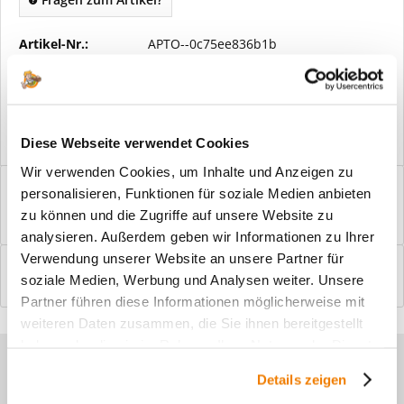
Artikel-Nr.:
APTO--0c75ee836b1b
Vorteile
Kostenloser Versand ab € 2000,- Bestellwert
Versand mit eigener Spedition
Diese Webseite verwendet Cookies
Wir verwenden Cookies, um Inhalte und Anzeigen zu
Beschreibung
personalisieren, Funktionen für soziale Medien anbieten
Windfangelemente online am Bildschirm konfigurieren und
zu können und die Zugriffe auf unsere Website zu
einbaufertig bestellen. In wenigen...
mehr
analysieren. Außerdem geben wir Informationen zu Ihrer
Verwendung unserer Website an unsere Partner für
Bewertungen
0
soziale Medien, Werbung und Analysen weiter. Unsere
Bewertungen lesen, schreiben und diskutieren...
mehr
Partner führen diese Informationen möglicherweise mit
weiteren Daten zusammen, die Sie ihnen bereitgestellt
haben oder die sie im Rahmen Ihrer Nutzung der Dienste
Sie haben Fragen zu unseren
gesammelt haben.
Details zeigen
Produkten?