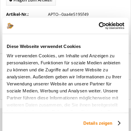
Artikel-Nr.:
APTO--0aa4e5195f49
Vorteile
Kostenloser Versand ab € 2000,- Bestellwert
Versand mit eigener Spedition
Diese Webseite verwendet Cookies
Wir verwenden Cookies, um Inhalte und Anzeigen zu
Beschreibung
personalisieren, Funktionen für soziale Medien anbieten
Windfangelemente online am Bildschirm konfigurieren und
zu können und die Zugriffe auf unsere Website zu
einbaufertig bestellen. In wenigen...
mehr
analysieren. Außerdem geben wir Informationen zu Ihrer
Verwendung unserer Website an unsere Partner für
Bewertungen
0
soziale Medien, Werbung und Analysen weiter. Unsere
Bewertungen lesen, schreiben und diskutieren...
mehr
Partner führen diese Informationen möglicherweise mit
weiteren Daten zusammen, die Sie ihnen bereitgestellt
haben oder die sie im Rahmen Ihrer Nutzung der Dienste
Sie haben Fragen zu unseren
gesammelt haben.
Details zeigen
Produkten?