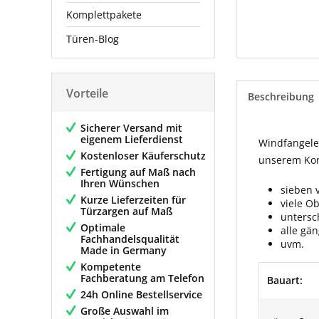
Komplettpakete
Türen-Blog
Vorteile
Beschreibung
Sicherer Versand mit
eigenem Lieferdienst
Windfangelem
Kostenloser Käuferschutz
unserem Konf
Fertigung auf Maß nach
Ihren Wünschen
sieben 
Kurze Lieferzeiten für
viele O
Türzargen auf Maß
untersc
Optimale
alle gä
Fachhandelsqualität
uvm.
Made in Germany
Kompetente
Fachberatung am Telefon
Bauart:
24h Online Bestellservice
Große Auswahl im