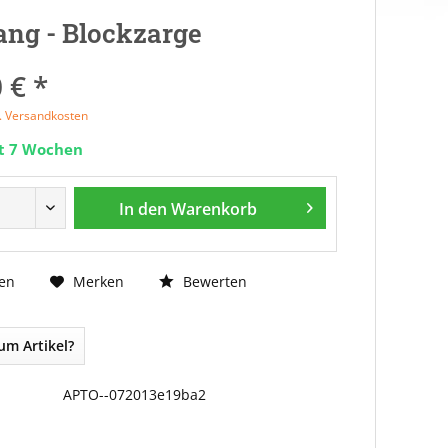
ng - Blockzarge
 € *
l. Versandkosten
it 7 Wochen
In den
Warenkorb
Bewerten
en
Merken
um Artikel?
APTO--072013e19ba2