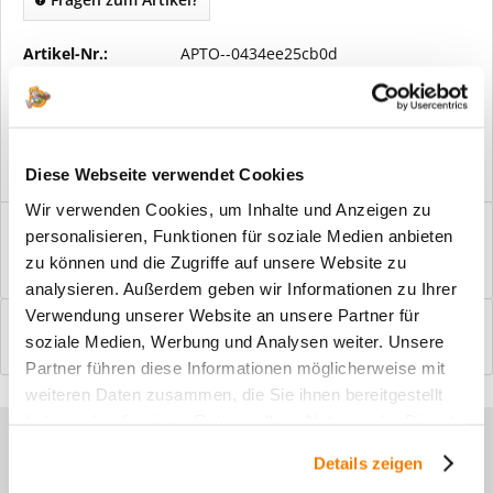
Artikel-Nr.:
APTO--0434ee25cb0d
Vorteile
Kostenloser Versand ab € 2000,- Bestellwert
Versand mit eigener Spedition
Diese Webseite verwendet Cookies
Wir verwenden Cookies, um Inhalte und Anzeigen zu
Beschreibung
personalisieren, Funktionen für soziale Medien anbieten
Windfangelemente online am Bildschirm konfigurieren und
zu können und die Zugriffe auf unsere Website zu
einbaufertig bestellen. In wenigen...
mehr
analysieren. Außerdem geben wir Informationen zu Ihrer
Verwendung unserer Website an unsere Partner für
Bewertungen
0
soziale Medien, Werbung und Analysen weiter. Unsere
Bewertungen lesen, schreiben und diskutieren...
mehr
Partner führen diese Informationen möglicherweise mit
weiteren Daten zusammen, die Sie ihnen bereitgestellt
haben oder die sie im Rahmen Ihrer Nutzung der Dienste
Sie haben Fragen zu unseren
gesammelt haben.
Details zeigen
Produkten?