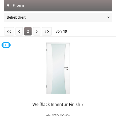
Filtern
2
von
19
Weißlack Innentür Finish 7