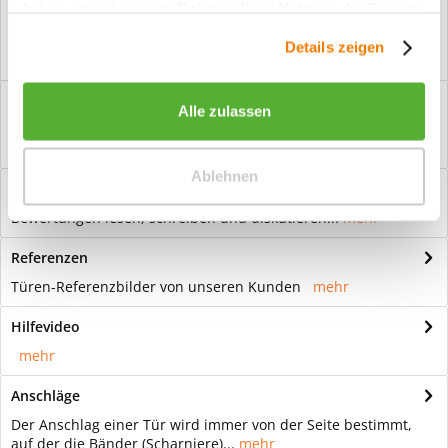
haben oder die sie im Rahmen Ihrer Nutzung der Dienste
Kostenloser Versand ab € 2000,- Bestellwert
gesammelt haben.
Versand mit eigener Spedition
Details zeigen
Beschreibung
Alle zulassen
Stiltür Swing 7 Weißlack Interessanter Lichtausschnitt mit
Verglasung: Die Farbe Weiß...
mehr
Ablehnen
Bewertungen
0
Bewertungen lesen, schreiben und diskutieren...
mehr
Referenzen
Türen-Referenzbilder von unseren Kunden
mehr
Hilfevideo
mehr
Anschläge
Der Anschlag einer Tür wird immer von der Seite bestimmt,
auf der die Bänder (Scharniere)...
mehr