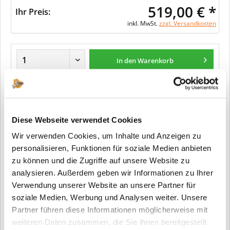
519,00 € *
Ihr Preis:
inkl. MwSt.
zzgl. Versandkosten
In den Warenkorb
Merken
Diese Webseite verwendet Cookies
Fragen zum Artikel?
Wir verwenden Cookies, um Inhalte und Anzeigen zu
personalisieren, Funktionen für soziale Medien anbieten
Artikel-Nr.:
122
zu können und die Zugriffe auf unsere Website zu
Info:
Dieser Artikel wird gemäß Ihrer
Konfiguration gefertigt. Daher ist er als
analysieren. Außerdem geben wir Informationen zu Ihrer
kundenspezifische Anfertigung vom
Verwendung unserer Website an unsere Partner für
Widerruf / der Rückgabe
soziale Medien, Werbung und Analysen weiter. Unsere
ausgeschlossen.
Partner führen diese Informationen möglicherweise mit
weiteren Daten zusammen, die Sie ihnen bereitgestellt
Vorteile