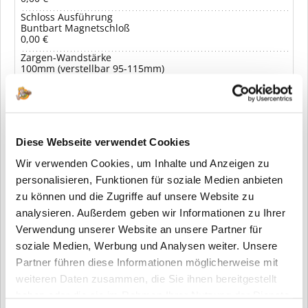
Schloss Ausführung
Buntbart Magnetschloß
0,00 €
Zargen-Wandstärke
100mm (verstellbar 95-115mm)
0,00 €
1.099,00 € *
Ihr Preis:
inkl. MwSt.
zzgl. Versandkosten
Diese Webseite verwendet Cookies
Wir verwenden Cookies, um Inhalte und Anzeigen zu
In den Warenkorb
personalisieren, Funktionen für soziale Medien anbieten
zu können und die Zugriffe auf unsere Website zu
analysieren. Außerdem geben wir Informationen zu Ihrer
Merken
Verwendung unserer Website an unsere Partner für
soziale Medien, Werbung und Analysen weiter. Unsere
Partner führen diese Informationen möglicherweise mit
Fragen zum Artikel?
weiteren Daten zusammen, die Sie ihnen bereitgestellt
haben oder die sie im Rahmen Ihrer Nutzung der Dienste
Artikel-Nr.:
436