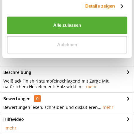
gesammelt haben.
Info:
Dieser Artikel wird gemäß Ihrer
Details zeigen
Konfiguration gefertigt. Daher ist er als
kundenspezifische Anfertigung vom
Widerruf / der Rückgabe
Alle zulassen
ausgeschlossen.
Vorteile
Ablehnen
Kostenloser Versand ab € 2000,- Bestellwert
Versand mit eigener Spedition
Beschreibung
Weißlack Finish 4 stumpfeinschlagend mit Zarge Mit
natürlichem Holzelement: Holz wirkt in...
mehr
Bewertungen
0
Bewertungen lesen, schreiben und diskutieren...
mehr
Hilfevideo
mehr