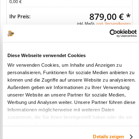
0,00 €
879,00 € *
Ihr Preis:
inkl. MwSt.
zzgl. Versandkosten
In den Warenkorb
Diese Webseite verwendet Cookies
Wir verwenden Cookies, um Inhalte und Anzeigen zu
Merken
personalisieren, Funktionen für soziale Medien anbieten zu
können und die Zugriffe auf unsere Website zu analysieren.
Fragen zum Artikel?
Außerdem geben wir Informationen zu Ihrer Verwendung
unserer Website an unsere Partner für soziale Medien,
Artikel-Nr.:
288SE
Werbung und Analysen weiter. Unsere Partner führen diese
Info:
Dieser Artikel wird gemäß Ihrer
Informationen möglicherweise mit weiteren Daten
Konfiguration gefertigt. Daher ist er als
zusammen, die Sie ihnen bereitgestellt haben oder die sie
kundenspezifische Anfertigung vom
im Rahmen Ihrer Nutzung der Dienste gesammelt haben.
Widerruf / der Rückgabe
ausgeschlossen.
Details zeigen