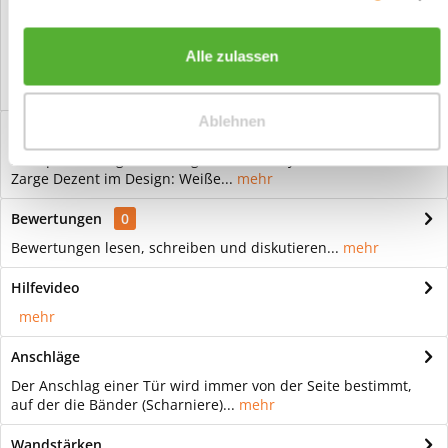
Vorteile
Kostenloser Versand ab € 2000,- Bestellwert
Alle zulassen
Versand mit eigener Spedition
Ablehnen
Beschreibung
Stumpfeinschlagende Design Innentür Style 9 Weißlack mit
Zarge Dezent im Design: Weiße...
mehr
Bewertungen
0
Bewertungen lesen, schreiben und diskutieren...
mehr
Hilfevideo
mehr
Anschläge
Der Anschlag einer Tür wird immer von der Seite bestimmt,
auf der die Bänder (Scharniere)...
mehr
Wandstärken