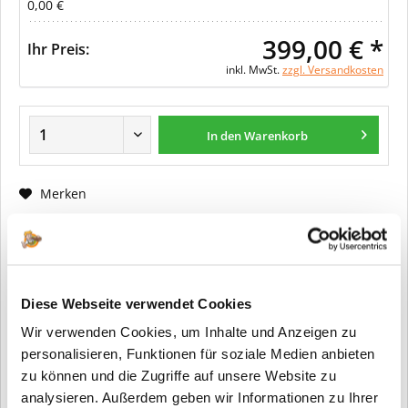
0,00 €
399,00 € *
Ihr Preis:
inkl. MwSt.
zzgl. Versandkosten
In den Warenkorb
Merken
Fragen zum Artikel?
Artikel-Nr.:
ER0002
Diese Webseite verwendet Cookies
Info:
Dieser Artikel wird gemäß Ihrer
Wir verwenden Cookies, um Inhalte und Anzeigen zu
Konfiguration gefertigt. Daher ist er als
kundenspezifische Anfertigung vom
personalisieren, Funktionen für soziale Medien anbieten
Widerruf / der Rückgabe
zu können und die Zugriffe auf unsere Website zu
ausgeschlossen.
analysieren. Außerdem geben wir Informationen zu Ihrer