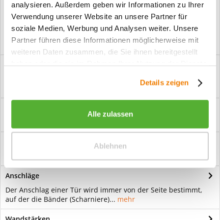
analysieren. Außerdem geben wir Informationen zu Ihrer
Vorteile
Verwendung unserer Website an unsere Partner für
Kostenloser Versand ab € 2000,- Bestellwert
soziale Medien, Werbung und Analysen weiter. Unsere
Versand mit eigener Spedition
Partner führen diese Informationen möglicherweise mit
weiteren Daten zusammen, die Sie ihnen bereitgestellt
haben oder die sie im Rahmen Ihrer Nutzung der Dienste
Beschreibung
gesammelt haben.
Ganzglastür Motiv Lira invers Für eine zeitlose Optik: Das
Details zeigen
Element Glas wirkt immer...
mehr
Bewertungen
0
Alle zulassen
Bewertungen lesen, schreiben und diskutieren...
mehr
Hilfevideo
Ablehnen
mehr
Anschläge
Der Anschlag einer Tür wird immer von der Seite bestimmt,
auf der die Bänder (Scharniere)...
mehr
Wandstärken