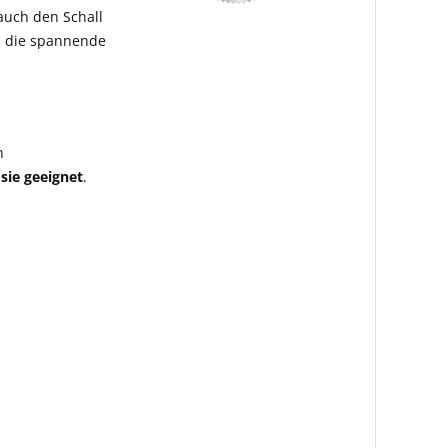
 auch den Schall
h die spannende
n
sie geeignet
.