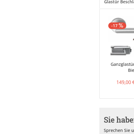
Glastür Besch
-17
Ganzglastür
Bie
149,00 
Sie hab
Sprechen Sie u