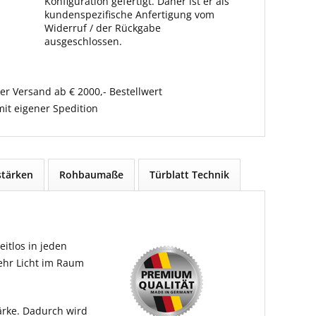
Konfiguration gefertigt. Daher ist er als
kundenspezifische Anfertigung vom
Widerruf / der Rückgabe
ausgeschlossen.
er Versand ab € 2000,- Bestellwert
it eigener Spedition
tärken
Rohbaumaße
Türblatt Technik
itlos in jeden
mehr Licht im Raum
ärke. Dadurch wird