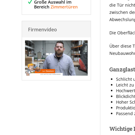
Große Auswahl im
die Tür nich
Bereich
Zimmertüren
zwischen de
Abwechslung
Firmenvideo
Die Oberfläc
Über diese T
Neubauwohnu
Ganzglast
Schlicht 
Leicht zu
Hochwerti
Blickdich
Hoher Sc
Produkti
Passend 
Wichtige 