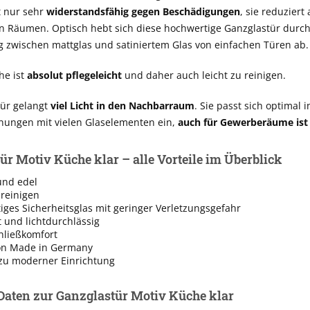
t nur sehr
widerstandsfähig gegen Beschädigungen
, sie reduziert
n Räumen. Optisch hebt sich diese hochwertige Ganzglastür durc
 zwischen mattglas und satiniertem Glas von einfachen Türen ab.
he ist
absolut pflegeleicht
und daher auch leicht zu reinigen.
ür gelangt
viel Licht in den Nachbarraum
. Sie passt sich optimal i
ngen mit vielen Glaselementen ein,
auch für Gewerberäume ist 
ür Motiv Küche klar – alle Vorteile im Überblick
und edel
 reinigen
ges Sicherheitsglas mit geringer Verletzungsgefahr
t und lichtdurchlässig
hließkomfort
on Made in Germany
zu moderner Einrichtung
Daten zur Ganzglastür Motiv Küche klar