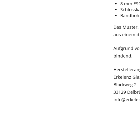
8 mm ESG
Schlossk
Bandbohr
Das Muster, w
aus einem du
Aufgrund vo
bindend.
Herstellera
Erkelenz Gl
Blockweg 2
33129 Delbr
info@erkele