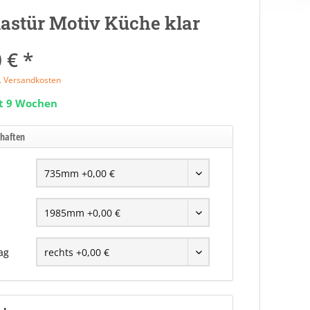
astür Motiv Küche klar
 € *
l. Versandkosten
it 9 Wochen
chaften
ag