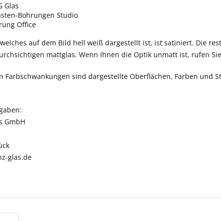
 Glas
asten-Bohrungen Studio
ung Office
elches auf dem Bild hell weiß dargestellt ist, ist satiniert. Die res
rchsichtigen mattglas. Wenn Ihnen die Optik unmatt ist, rufen Si
n Farbschwankungen sind dargestellte Oberflächen, Farben und St
ngaben:
as GmbH
ück
nz-glas.de