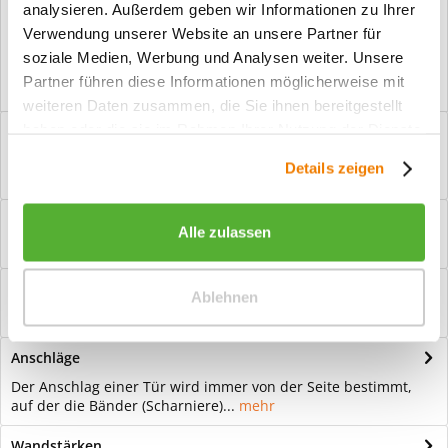
analysieren. Außerdem geben wir Informationen zu Ihrer
Vorteile
Verwendung unserer Website an unsere Partner für
Kostenloser Versand ab € 2000,- Bestellwert
soziale Medien, Werbung und Analysen weiter. Unsere
Versand mit eigener Spedition
Partner führen diese Informationen möglicherweise mit
weiteren Daten zusammen, die Sie ihnen bereitgestellt
haben oder die sie im Rahmen Ihrer Nutzung der Dienste
Beschreibung
gesammelt haben.
Ganzglastür Motiv Klit invers Für eine zeitlose Optik: Das
Details zeigen
Element Glas wirkt immer...
mehr
Bewertungen
0
Alle zulassen
Bewertungen lesen, schreiben und diskutieren...
mehr
Hilfevideo
Ablehnen
mehr
Anschläge
Der Anschlag einer Tür wird immer von der Seite bestimmt,
auf der die Bänder (Scharniere)...
mehr
Wandstärken