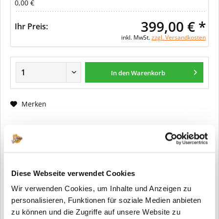
0,00 €
399,00 € *
Ihr Preis:
inkl. MwSt.
zzgl. Versandkosten
In den Warenkorb
Merken
Fragen zum Artikel?
Artikel-Nr.:
ER0202
Info:
Dieser Artikel wird gemäß Ihrer
Diese Webseite verwendet Cookies
Konfiguration gefertigt. Daher ist er als
Wir verwenden Cookies, um Inhalte und Anzeigen zu
kundenspezifische Anfertigung vom
Widerruf / der Rückgabe
personalisieren, Funktionen für soziale Medien anbieten
ausgeschlossen.
zu können und die Zugriffe auf unsere Website zu