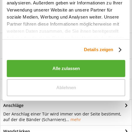
analysieren. Außerdem geben wir Informationen zu Ihrer
Vorteile
Verwendung unserer Website an unsere Partner für
Kostenloser Versand ab € 2000,- Bestellwert
soziale Medien, Werbung und Analysen weiter. Unsere
Versand mit eigener Spedition
Partner führen diese Informationen möglicherweise mit
weiteren Daten zusammen, die Sie ihnen bereitgestellt
haben oder die sie im Rahmen Ihrer Nutzung der Dienste
Beschreibung
gesammelt haben.
Ganzglastür Motiv Kiano 8 matt Für eine zeitlose Optik: Das
Details zeigen
Element Glas wirkt immer...
mehr
Bewertungen
0
Alle zulassen
Bewertungen lesen, schreiben und diskutieren...
mehr
Hilfevideo
Ablehnen
mehr
Anschläge
Der Anschlag einer Tür wird immer von der Seite bestimmt,
auf der die Bänder (Scharniere)...
mehr
Wandstärken