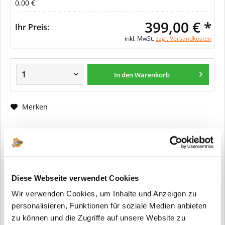
0,00 €
399,00 € *
Ihr Preis:
inkl. MwSt.
zzgl. Versandkosten
In den Warenkorb
Merken
Fragen zum Artikel?
Artikel-Nr.:
ER0197
Info:
Dieser Artikel wird gemäß Ihrer
Diese Webseite verwendet Cookies
Konfiguration gefertigt. Daher ist er als
Wir verwenden Cookies, um Inhalte und Anzeigen zu
kundenspezifische Anfertigung vom
Widerruf / der Rückgabe
personalisieren, Funktionen für soziale Medien anbieten
ausgeschlossen.
zu können und die Zugriffe auf unsere Website zu