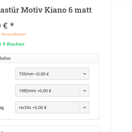
astür Motiv Kiano 6 matt
 € *
l. Versandkosten
it 9 Wochen
chaften
ag