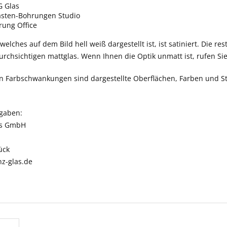
 Glas
asten-Bohrungen Studio
ung Office
elches auf dem Bild hell weiß dargestellt ist, ist satiniert. Die res
rchsichtigen mattglas. Wenn Ihnen die Optik unmatt ist, rufen Si
n Farbschwankungen sind dargestellte Oberflächen, Farben und St
ngaben:
as GmbH
ück
nz-glas.de