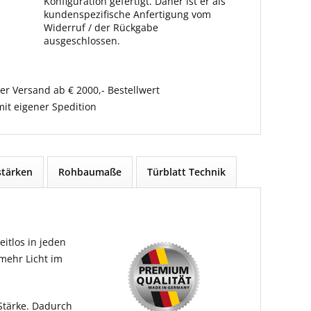
Konfiguration gefertigt. Daher ist er als
kundenspezifische Anfertigung vom
Widerruf / der Rückgabe
ausgeschlossen.
er Versand ab € 2000,- Bestellwert
it eigener Spedition
tärken
Rohbaumaße
Türblatt Technik
itlos in jeden
 mehr Licht im
Stärke. Dadurch