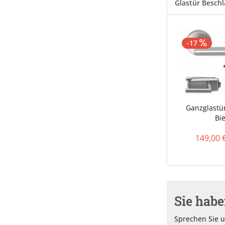
Glastür Besch
-17
Ganzglastür
Bie
149,00 
Sie hab
Sprechen Sie u