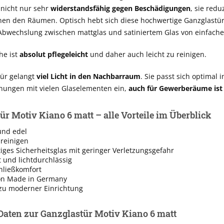
 nicht nur sehr
widerstandsfähig gegen Beschädigungen
, sie redu
chen den Räumen. Optisch hebt sich diese hochwertige Ganzglastür
bwechslung zwischen mattglas und satiniertem Glas von einfache
he ist
absolut pflegeleicht
und daher auch leicht zu reinigen.
ür gelangt
viel Licht in den Nachbarraum
. Sie passt sich optimal i
ngen mit vielen Glaselementen ein,
auch für Gewerberäume ist 
ür Motiv Kiano 6 matt – alle Vorteile im Überblick
und edel
 reinigen
ges Sicherheitsglas mit geringer Verletzungsgefahr
t und lichtdurchlässig
hließkomfort
on Made in Germany
zu moderner Einrichtung
Daten zur Ganzglastür Motiv Kiano 6 matt