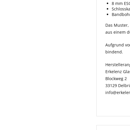
8 mm ESG
Schlossk
Bandbohr
Das Muster, w
aus einem du
Aufgrund vo
bindend.
Herstellera
Erkelenz Gl
Blockweg 2
33129 Delbr
info@erkele