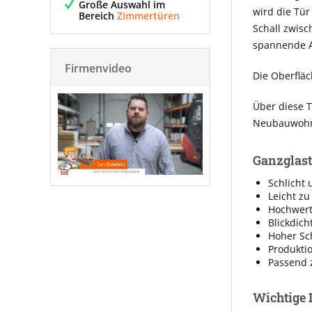
Große Auswahl im
wird die Tür
Bereich
Zimmertüren
Schall zwis
spannende A
Firmenvideo
Die Oberfläc
Über diese T
Neubauwohnu
Ganzglast
Schlicht 
Leicht zu
Hochwerti
Blickdich
Hoher Sc
Produkti
Passend 
Wichtige 