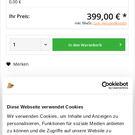
0,00 €
399,00 € *
Ihr Preis:
inkl. MwSt.
zzgl. Versandkosten
In den Warenkorb
Merken
Fragen zum Artikel?
Artikel-Nr.:
ER0187
Info:
Dieser Artikel wird gemäß Ihrer
Diese Webseite verwendet Cookies
Konfiguration gefertigt. Daher ist er als
Wir verwenden Cookies, um Inhalte und Anzeigen zu
kundenspezifische Anfertigung vom
Widerruf / der Rückgabe
personalisieren, Funktionen für soziale Medien anbieten
ausgeschlossen.
zu können und die Zugriffe auf unsere Website zu