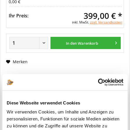
0,00 €
399,00 € *
Ihr Preis:
inkl. MwSt.
zzgl. Versandkosten
In den Warenkorb
Merken
Fragen zum Artikel?
Artikel-Nr.:
ER0171
Info:
Dieser Artikel wird gemäß Ihrer
Diese Webseite verwendet Cookies
Konfiguration gefertigt. Daher ist er als
Wir verwenden Cookies, um Inhalte und Anzeigen zu
kundenspezifische Anfertigung vom
Widerruf / der Rückgabe
personalisieren, Funktionen für soziale Medien anbieten
ausgeschlossen.
zu können und die Zugriffe auf unsere Website zu