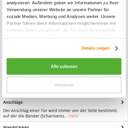
analysieren. Außerdem geben wir Informationen zu Ihrer
Vorteile
Verwendung unserer Website an unsere Partner für
Kostenloser Versand ab € 2000,- Bestellwert
soziale Medien, Werbung und Analysen weiter. Unsere
Versand mit eigener Spedition
Partner führen diese Informationen möglicherweise mit
weiteren Daten zusammen, die Sie ihnen bereitgestellt
haben oder die sie im Rahmen Ihrer Nutzung der Dienste
Beschreibung
gesammelt haben.
Ganzglastür Motiv Kabira matt Für eine zeitlose Optik: Das
Details zeigen
Element Glas wirkt immer...
mehr
Bewertungen
0
Alle zulassen
Bewertungen lesen, schreiben und diskutieren...
mehr
Hilfevideo
Ablehnen
mehr
Anschläge
Der Anschlag einer Tür wird immer von der Seite bestimmt,
auf der die Bänder (Scharniere)...
mehr
Wandstärken